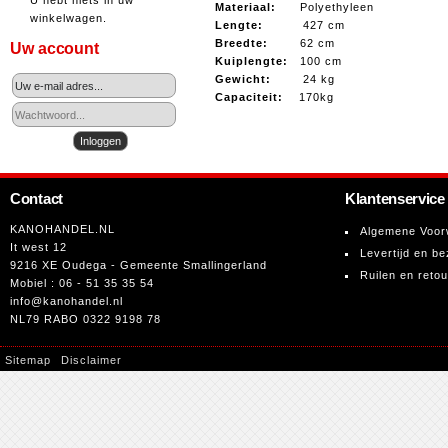
U hebt niets in uw
Materiaal:
Polyethyleen
winkelwagen.
Lengte:
427 cm
Breedte:
62 cm
Uw account
Kuiplengte:
100 cm
Gewicht:
24 kg
Capaciteit:
170kg
Contact
Klantenservice
KANOHANDEL.NL
Algemene Voor
It west 12
Levertijd en be
9216 XE Oudega - Gemeente Smallingerland
Ruilen en reto
Mobiel : 06 - 51 35 35 54
info@kanohandel.nl
NL79 RABO 0322 9198 78
Sitemap
Disclaimer