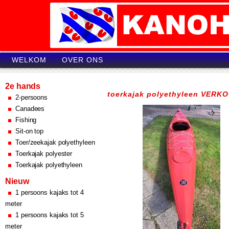
WELKOM
OVER ONS
2e hands
toerkajak polyethyleen VERK
2-persoons
Canadees
Fishing
Sit-on top
Toer/zeekajak polyethyleen
Toerkajak polyester
Toerkajak polyethyleen
Nieuw
1 persoons kajaks tot 4
meter
1 persoons kajaks tot 5
meter