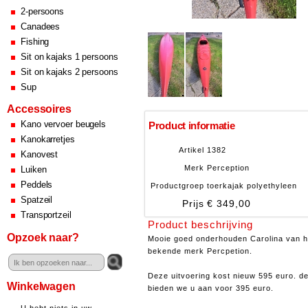
2-persoons
Canadees
Fishing
Sit on kajaks 1 persoons
Sit on kajaks 2 persoons
Sup
Accessoires
Kano vervoer beugels
Product informatie
Kanokarretjes
Artikel
1382
Kanovest
Merk
Perception
Luiken
Peddels
Productgroep
toerkajak polyethyleen
Spatzeil
Prijs
€ 349,00
Transportzeil
Product beschrijving
Opzoek naar?
Mooie goed onderhouden Carolina van h
bekende merk Percpetion.
Deze uitvoering kost nieuw 595 euro. d
Winkelwagen
bieden we u aan voor 395 euro.