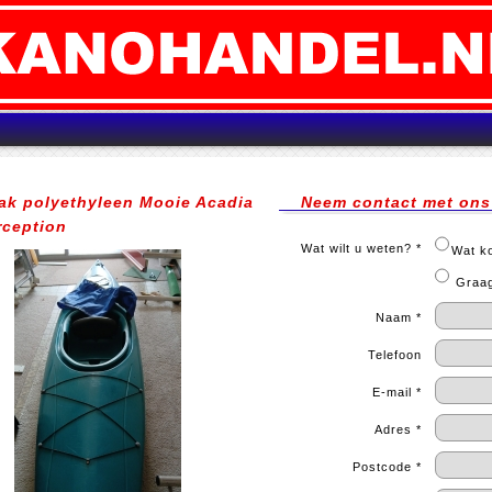
jak polyethyleen Mooie Acadia
Neem contact met ons 
rception
Wat wilt u weten? *
Wat ko
Graag 
Naam *
Telefoon
E-mail *
Adres *
Postcode *