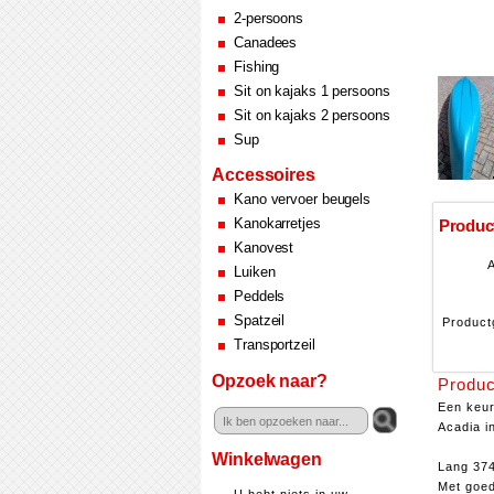
2-persoons
Canadees
Fishing
Sit on kajaks 1 persoons
Sit on kajaks 2 persoons
Sup
Accessoires
Kano vervoer beugels
Kanokarretjes
Product
Kanovest
A
Luiken
Peddels
Spatzeil
Product
Transportzeil
Opzoek naar?
Produc
Een keur
Acadia i
Winkelwagen
Lang 374
Met goed