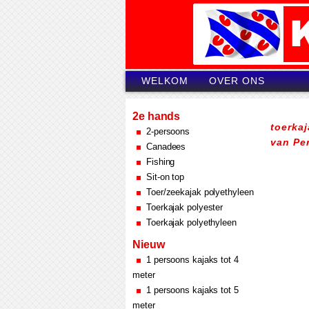
WELKOM
OVER ONS
2e hands
toerka
2-persoons
van Pe
Canadees
Fishing
Sit-on top
Toer/zeekajak polyethyleen
Toerkajak polyester
Toerkajak polyethyleen
Nieuw
1 persoons kajaks tot 4
meter
1 persoons kajaks tot 5
meter