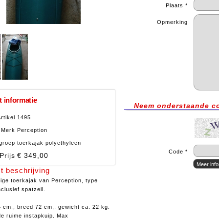
Plaats *
Opmerking
 informatie
Neem onderstaande c
rtikel
1495
Merk
Perception
groep
toerkajak polyethyleen
Code *
Prijs
€ 349,00
t beschrijving
ige toerkajak van Perception, type
nclusief spatzeil.
 cm., breed 72 cm,, gewicht ca. 22 kg.
e ruime instapkuip. Max