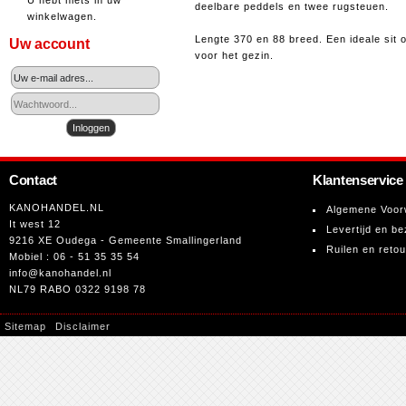
U hebt niets in uw
deelbare peddels en twee rugsteuen.
winkelwagen.
Lengte 370 en 88 breed. Een ideale sit 
Uw account
voor het gezin.
Contact
Klantenservice
KANOHANDEL.NL
Algemene Voor
It west 12
Levertijd en be
9216 XE Oudega - Gemeente Smallingerland
Ruilen en reto
Mobiel : 06 - 51 35 35 54
info@kanohandel.nl
NL79 RABO 0322 9198 78
Sitemap
Disclaimer