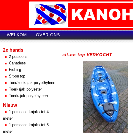
WELKOM
OVER ONS
2e hands
sit-on top VERKOCHT
2-persoons
Canadees
Fishing
Sit-on top
Toer/zeekajak polyethyleen
Toerkajak polyester
Toerkajak polyethyleen
Nieuw
1 persoons kajaks tot 4
meter
1 persoons kajaks tot 5
meter