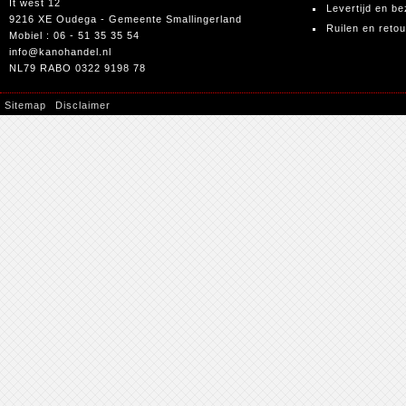
It west 12
Levertijd en be
9216 XE Oudega - Gemeente Smallingerland
Ruilen en reto
Mobiel : 06 - 51 35 35 54
info@kanohandel.nl
NL79 RABO 0322 9198 78
Sitemap
Disclaimer