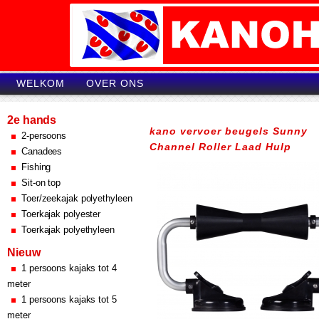
WELKOM
OVER ONS
2e hands
kano vervoer beugels Sunny
2-persoons
Channel Roller Laad Hulp
Canadees
Fishing
Sit-on top
Toer/zeekajak polyethyleen
Toerkajak polyester
Toerkajak polyethyleen
Nieuw
1 persoons kajaks tot 4
meter
1 persoons kajaks tot 5
meter