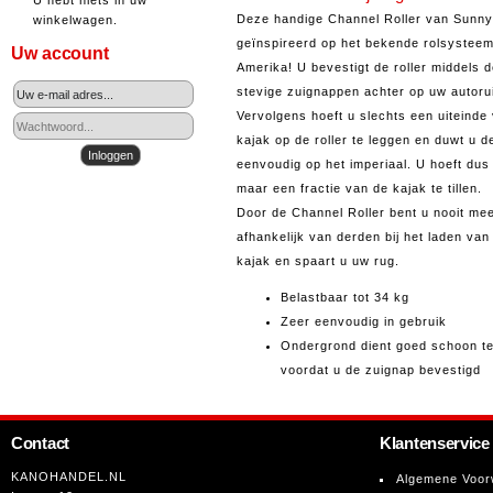
U hebt niets in uw
Deze handige Channel Roller van Sunny
winkelwagen.
geïnspireerd op het bekende rolsysteem
Uw account
Amerika! U bevestigt de roller middels 
stevige zuignappen achter op uw autorui
Vervolgens hoeft u slechts een uiteinde
kajak op de roller te leggen en duwt u d
eenvoudig op het imperiaal. U hoeft dus
maar een fractie van de kajak te tillen.
Door de Channel Roller bent u nooit me
afhankelijk van derden bij het laden van
kajak en spaart u uw rug.
Belastbaar tot 34 kg
Zeer eenvoudig in gebruik
Ondergrond dient goed schoon te
voordat u de zuignap bevestigd
Contact
Klantenservice
KANOHANDEL.NL
Algemene Voor