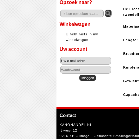
Opzoek naar?
De Free
tweedel
Winkelwagen
Mater
U hebt niets in uw
winkelwagen.
Len
Uw account
Bree
Kuipl
Gewi
Capac
Contact
KANOHANDEL.NL
It west 12
9216 XE Oudega - Gemeente Smallingerlan