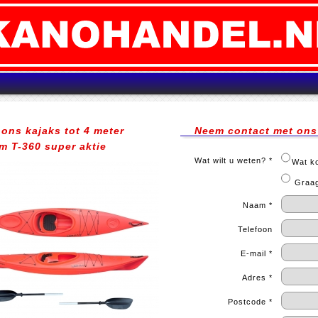
ons kajaks tot 4 meter
Neem contact met ons 
m T-360 super aktie
Wat wilt u weten? *
Wat ko
Graag 
Naam *
Telefoon
E-mail *
Adres *
Postcode *