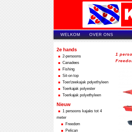
WELKOM
OVER ONS
2e hands
1 perso
2-persoons
Freedo
Canadees
Fishing
Sit-on top
Toer/zeekajak polyethyleen
Toerkajak polyester
Toerkajak polyethyleen
Nieuw
1 persoons kajaks tot 4
meter
Freedom
Pelican