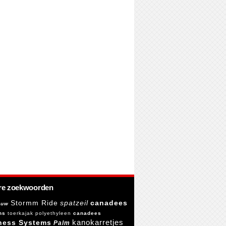
re zoekwoorden
Stormm Ride
spatzeil
canadees
euw
ns
toerkajak polyethyleen
canadees
kanokarretjes
ness Systems
Palm