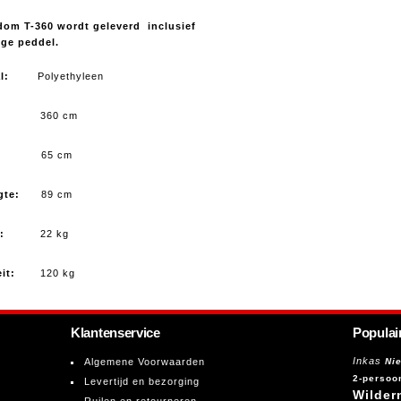
dom T-360 wordt geleverd inclusief
ige peddel.
iaal:
Polyethyleen
gte:
360 cm
dte:
65 cm
engte:
89 cm
cht:
22 kg
iteit:
120 kg
Klantenservice
Populai
Inkas
Algemene Voorwaarden
Ni
2-persoo
Levertijd en bezorging
d
Wilder