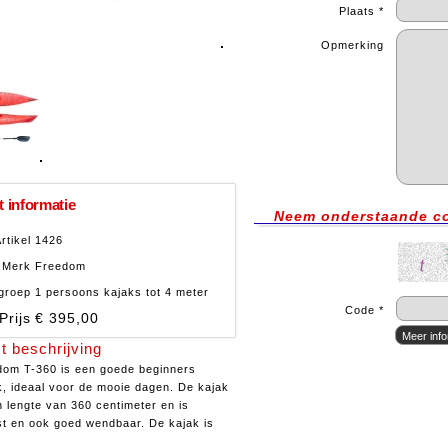
Plaats *
Opmerking
 informatie
Neem onderstaande c
rtikel
1426
Merk
Freedom
groep
1 persoons kajaks tot 4 meter
Code *
Prijs
€ 395,00
t beschrijving
om T-360 is een goede beginners
k, ideaal voor de mooie dagen. De kajak
n lengte van 360 centimeter en is
t en ook goed wendbaar. De kajak is