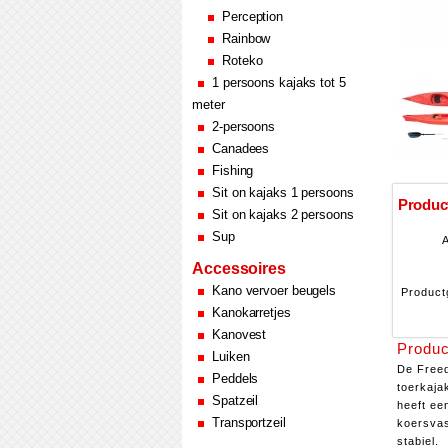
Perception
Rainbow
Roteko
1 persoons kajaks tot 5
meter
2-persoons
Canadees
Fishing
Sit on kajaks 1 persoons
Product
Sit on kajaks 2 persoons
Sup
A
Accessoires
Kano vervoer beugels
Product
Kanokarretjes
Kanovest
Produc
Luiken
De Freed
Peddels
toerkaja
Spatzeil
heeft ee
Transportzeil
koersvas
stabiel.