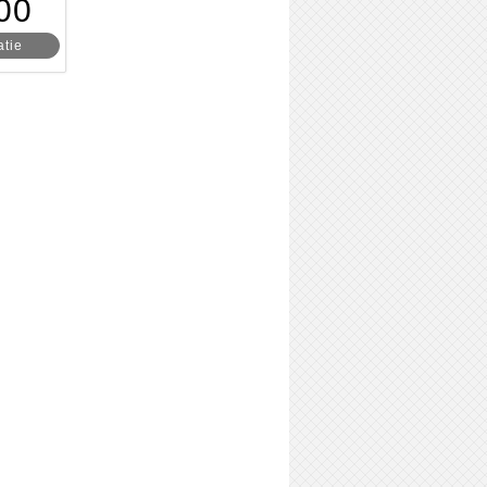
00
atie