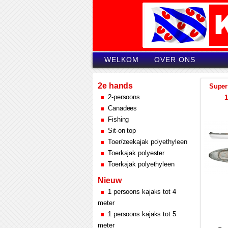
WELKOM
OVER ONS
2e hands
Super 
2-persoons
1
Canadees
Fishing
Sit-on top
Toer/zeekajak polyethyleen
Toerkajak polyester
Toerkajak polyethyleen
Nieuw
1 persoons kajaks tot 4
meter
1 persoons kajaks tot 5
meter