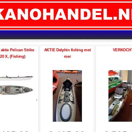
aktie Pelican Strike
AKTIE Delphin fishing met
VERKOCH
20 X, (Fishing)
roer