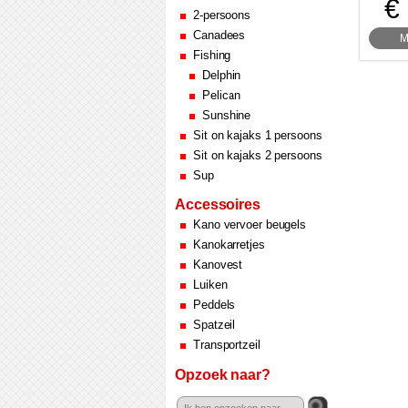
€
2-persoons
Canadees
M
Fishing
Delphin
Pelican
Sunshine
Sit on kajaks 1 persoons
Sit on kajaks 2 persoons
Sup
Accessoires
Kano vervoer beugels
Kanokarretjes
Kanovest
Luiken
Peddels
Spatzeil
Transportzeil
Opzoek naar?