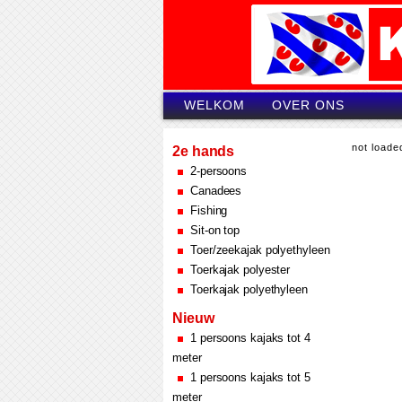
WELKOM
OVER ONS
not loaded
2e hands
2-persoons
Canadees
Fishing
Sit-on top
Toer/zeekajak polyethyleen
Toerkajak polyester
Toerkajak polyethyleen
Nieuw
1 persoons kajaks tot 4
meter
1 persoons kajaks tot 5
meter