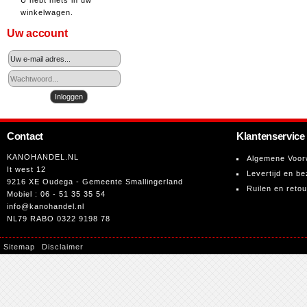
U hebt niets in uw
winkelwagen.
Uw account
Contact
Klantenservice
KANOHANDEL.NL
Algemene Voor
It west 12
Levertijd en be
9216 XE Oudega - Gemeente Smallingerland
Ruilen en reto
Mobiel : 06 - 51 35 35 54
info@kanohandel.nl
NL79 RABO 0322 9198 78
Sitemap
Disclaimer