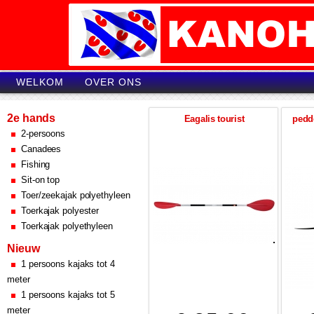
WELKOM
OVER ONS
2e hands
Eagalis tourist
pedd
2-persoons
Canadees
Fishing
Sit-on top
Toer/zeekajak polyethyleen
Toerkajak polyester
Toerkajak polyethyleen
Nieuw
1 persoons kajaks tot 4
meter
1 persoons kajaks tot 5
meter