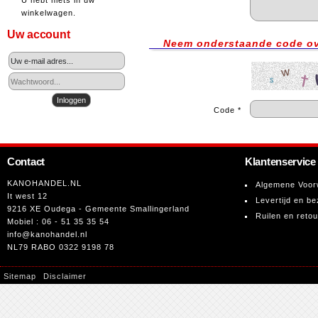
U hebt niets in uw
winkelwagen.
Uw account
Neem onderstaande code o
Code *
Contact
Klantenservice
KANOHANDEL.NL
Algemene Voor
It west 12
Levertijd en be
9216 XE Oudega - Gemeente Smallingerland
Ruilen en reto
Mobiel : 06 - 51 35 35 54
info@kanohandel.nl
NL79 RABO 0322 9198 78
Sitemap
Disclaimer