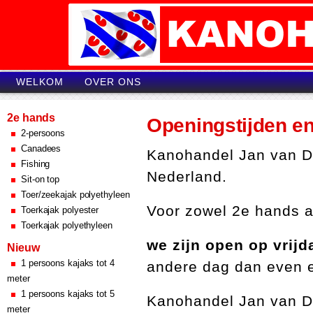
WELKOM
OVER ONS
2e hands
Openingstijden e
2-persoons
Canadees
Kanohandel Jan van Da
Fishing
Nederland.
Sit-on top
Toer/zeekajak polyethyleen
Voor zowel 2e hands al
Toerkajak polyester
Toerkajak polyethyleen
we zijn open op vrijd
Nieuw
1 persoons kajaks tot 4
andere dag dan even e
meter
1 persoons kajaks tot 5
Kanohandel Jan van D
meter