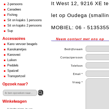
It West 12, 9216 XE t
2-persoons
Canadees
let op Oudega (smalli
Fishing
Sit on kajaks 1 persoons
Sit on kajaks 2 persoons
MOBIEL: 06 - 513535
Sup
Accessoires
Neem contact met ons op
Kano vervoer beugels
Kanokarretjes
Bedrijfsnaam
Kanovest
Contactpersoon
Luiken
Peddels
Telefoon
Spatzeil
Email *
Transportzeil
Vraag *
Opzoek naar?
Winkelwagen