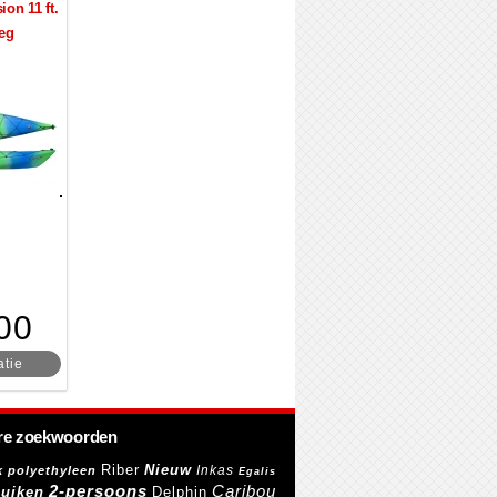
on 11 ft.
heg
00
atie
re zoekwoorden
Riber
Nieuw
Inkas
k polyethyleen
Egalis
2-persoons
Caribou
luiken
Delphin