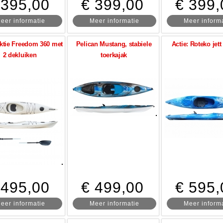
 395,00
€ 399,00
€ 399,
eer informatie
Meer informatie
Meer inform
ktie Freedom 360 met
Pelican Mustang, stabiele
Actie: Roteko jet
2 dekluiken
toerkajak
 495,00
€ 499,00
€ 595,
eer informatie
Meer informatie
Meer inform