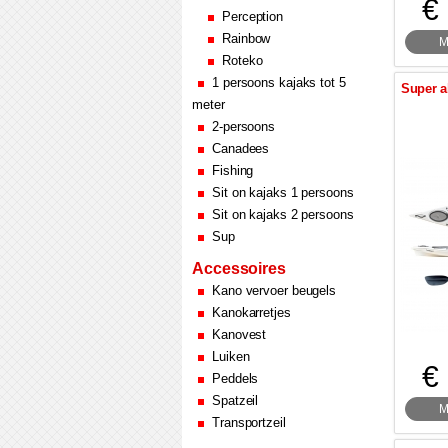
€
Perception
Rainbow
M
Roteko
1 persoons kajaks tot 5
Super a
meter
2-persoons
Canadees
Fishing
Sit on kajaks 1 persoons
Sit on kajaks 2 persoons
Sup
Accessoires
Kano vervoer beugels
Kanokarretjes
Kanovest
Luiken
€
Peddels
Spatzeil
M
Transportzeil