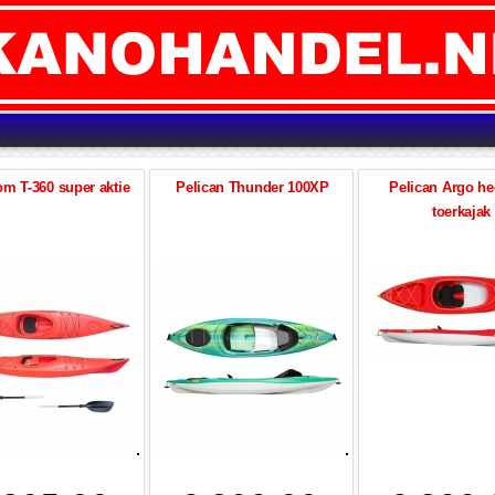
m T-360 super aktie
Pelican Thunder 100XP
Pelican Argo hee
toerkajak