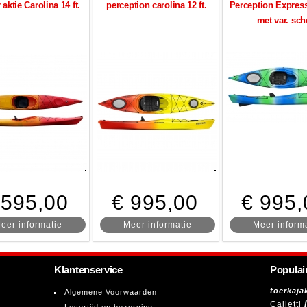
aktie Carolina 14 ft.
perception carolina 12 ft.
Perception Expressi
met var. sc
 595,00
€ 995,00
€ 995,
eer informatie
Meer informatie
Meer inform
Klantenservice
Populai
toerkaja
Algemene Voorwaarden
Calletti