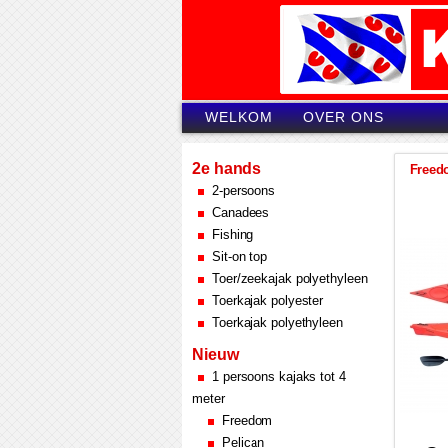
WELKOM
OVER ONS
2e hands
Freedo
2-persoons
Canadees
Fishing
Sit-on top
Toer/zeekajak polyethyleen
Toerkajak polyester
Toerkajak polyethyleen
Nieuw
1 persoons kajaks tot 4
meter
Freedom
Pelican