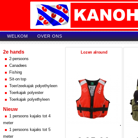
WELKOM
OVER ONS
2e hands
Lozen alround
2-persoons
Canadees
Fishing
Sit-on top
Toer/zeekajak polyethyleen
Toerkajak polyester
Toerkajak polyethyleen
Nieuw
1 persoons kajaks tot 4
meter
1 persoons kajaks tot 5
meter