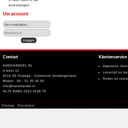
U hebt niets in uw
winkelwagen.
Uw account
Contact
Klantenservice
KANOHANDEL.NL
Algemene Voor
It west 12
Levertijd en be
9216 XE Oudega - Gemeente Smallingerland
Ruilen en reto
Mobiel : 06 - 51 35 35 54
info@kanohandel.nl
NL79 RABO 0322 9198 78
Sitemap
Disclaimer