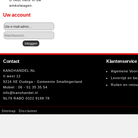
U hebt niets in uw
winkelwagen.
Uw account
Contact
Klantenservice
KANOHANDEL.NL
Algemene Voor
It west 12
Levertijd en be
9216 XE Oudega - Gemeente Smallingerland
Ruilen en reto
Mobiel : 06 - 51 35 35 54
info@kanohandel.nl
NL79 RABO 0322 9198 78
Sitemap
Disclaimer