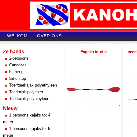
WELKOM
OVER ONS
2e hands
Eagalis tourist
pedd
2-persoons
Canadees
Fishing
Sit-on top
Toer/zeekajak polyethyleen
Toerkajak polyester
Toerkajak polyethyleen
Nieuw
1 persoons kajaks tot 4
meter
1 persoons kajaks tot 5
meter