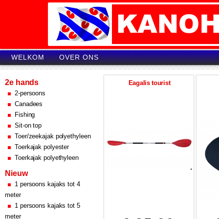
WELKOM
OVER ONS
2e hands
Eagalis tourist
2-persoons
Canadees
Fishing
Sit-on top
Toer/zeekajak polyethyleen
Toerkajak polyester
Toerkajak polyethyleen
Nieuw
1 persoons kajaks tot 4
meter
1 persoons kajaks tot 5
meter