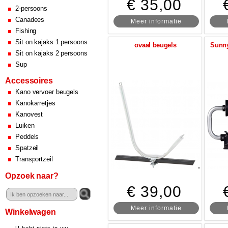
€ 35,00
2-persoons
Canadees
Meer informatie
Fishing
Sit on kajaks 1 persoons
ovaal beugels
Sunny
Sit on kajaks 2 persoons
Sup
Accessoires
Kano vervoer beugels
Kanokarretjes
Kanovest
Luiken
Peddels
Spatzeil
Transportzeil
Opzoek naar?
€ 39,00
Meer informatie
Winkelwagen