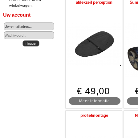
U hebt niets in uw
afdekzeil perception
Sunn
winkelwagen.
Uw account
€ 49,00
Meer informatie
profielmontage
N