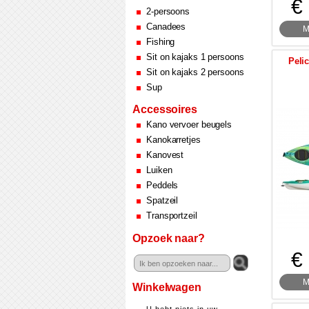
€
2-persoons
Canadees
M
Fishing
Sit on kajaks 1 persoons
Peli
Sit on kajaks 2 persoons
Sup
Accessoires
Kano vervoer beugels
Kanokarretjes
Kanovest
Luiken
Peddels
Spatzeil
Transportzeil
Opzoek naar?
€
M
Winkelwagen