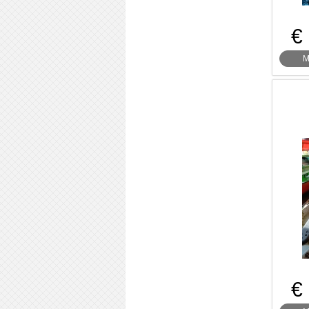
€
M
€