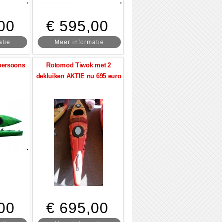
00
€ 595,00
atie
Meer informatie
 persoons
Rotomod Tiwok met 2
dekluiken AKTIE nu 695 euro
00
€ 695,00