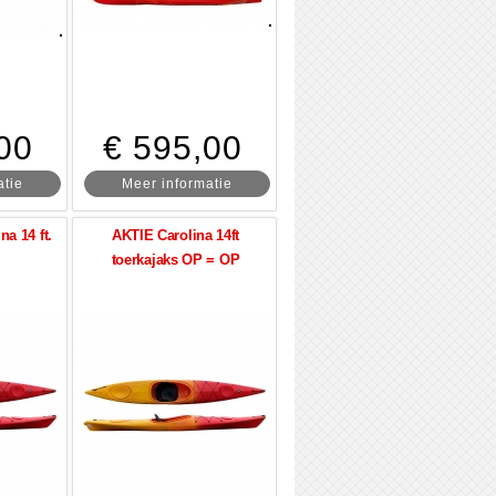
00
€ 595,00
atie
Meer informatie
na 14 ft.
AKTIE Carolina 14ft
toerkajaks OP = OP