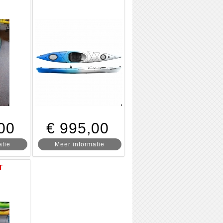
00
€ 995,00
atie
Meer informatie
T