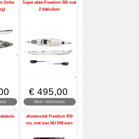
n Strike
Super aktie Freedom 360 met
ng)
2 dekluiken
00
€ 495,00
atie
Meer informatie
stabiele
showmodel Freedom 450
cm, met roer NU 549 euro