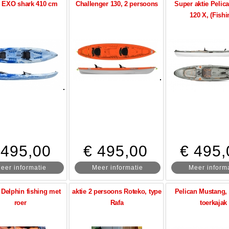
: EXO shark 410 cm
Challenger 130, 2 persoons
Super aktie Pelica
120 X, (Fishi
 495,00
€ 495,00
€ 495,
eer informatie
Meer informatie
Meer inform
Delphin fishing met
aktie 2 persoons Roteko, type
Pelican Mustang, 
roer
Rafa
toerkajak