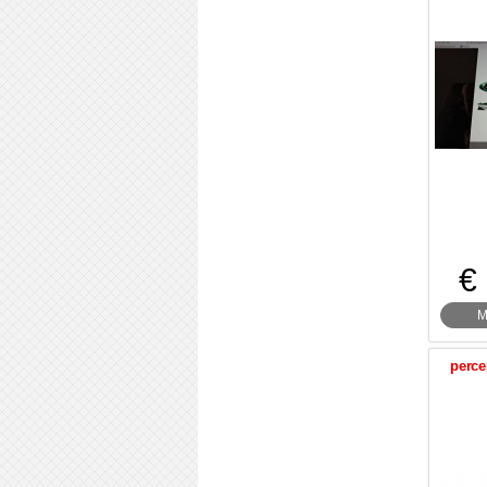
€
M
perce