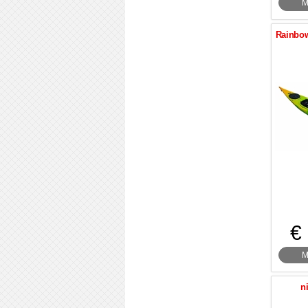
M
Rainbow
€
M
n