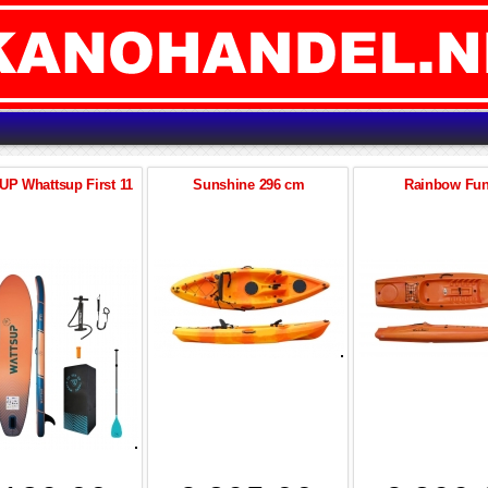
UP Whattsup First 11
Sunshine 296 cm
Rainbow Fu