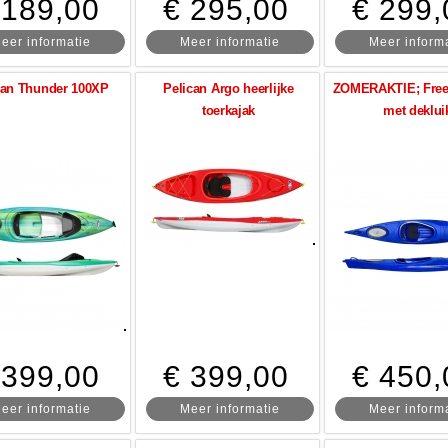
 189,00
€ 295,00
€ 299,
eer informatie
Meer informatie
Meer inform
can Thunder 100XP
Pelican Argo heerlijke
ZOMERAKTIE; Free
toerkajak
met deklui
 399,00
€ 399,00
€ 450,
eer informatie
Meer informatie
Meer inform