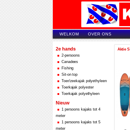
WELKOM
OVER ONS
2e hands
Aktie S
2-persoons
Canadees
Fishing
Sit-on top
Toer/zeekajak polyethyleen
Toerkajak polyester
Toerkajak polyethyleen
Nieuw
1 persoons kajaks tot 4
meter
1 persoons kajaks tot 5
meter