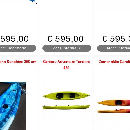
 595,00
€ 595,00
€ 595,
eer informatie
Meer informatie
Meer inform
ons Sunshine 360 cm
Caribou Adventure Tandem
Zomer aktie Caroli
430