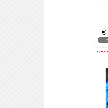
€
M
2 perso