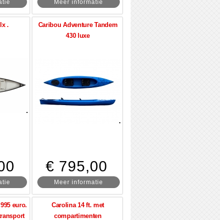
atie
Meer informatie
lx .
Caribou Adventure Tandem
430 luxe
00
€ 795,00
atie
Meer informatie
 995 euro.
Carolina 14 ft. met
transport
compartimenten