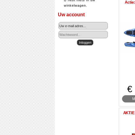
U hebt niets in uw
Actie
winkelwagen.
Uw account
€
M
AKTIE 