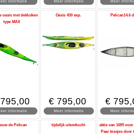
eer informatie
Meer informatie
Meer inform
 oasis met dekluiken
Oasis 430 exp.
Pelican14.6 d
type MAX
 795,00
€ 795,00
€ 795,
eer informatie
Meer informatie
Meer inform
ieuw de Pelican
tijdelijk uitverkocht
aktie van 1695 voor
Paar krasjes door 