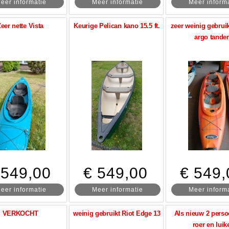
eer informatie
Meer informatie
Meer inform
eer nette Vista
Keurige Pelican kano 15.5 ft.
zeer weinig gebruik
argo tand
 549,00
€ 549,00
€ 549,
eer informatie
Meer informatie
Meer inform
VERKOCHT
weinig gebruikt Riot Edge 13
Als nieuw 2 pers
roer en luik