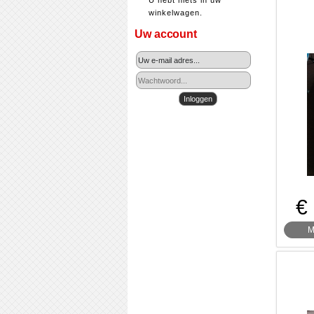
U hebt niets in uw
winkelwagen.
Uw account
€
M