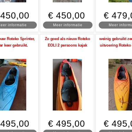
 450,00
€ 450,00
€ 479,
eer informatie
Meer informatie
Meer inform
euw Roteko Sprinter,
Zo goed als nieuw Roteko
weinig gebruikt z
ar keer gebruikt.
EOLI 2 persoons kajak
uitvoering Roteko 
 495,00
€ 495,00
€ 495,