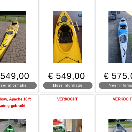
 549,00
€ 549,00
€ 575,
eer informatie
Meer informatie
Meer inform
bow, Apache 16 ft.
VERKOCHT
VERKOCH
einig gebruikt