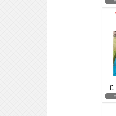
M
Z
€
M