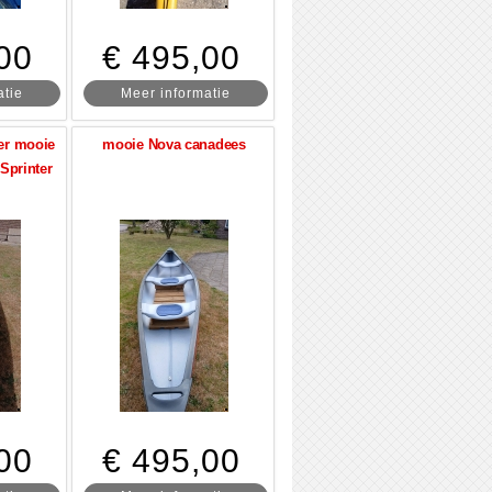
00
€ 495,00
atie
Meer informatie
eer mooie
mooie Nova canadees
Sprinter
00
€ 495,00