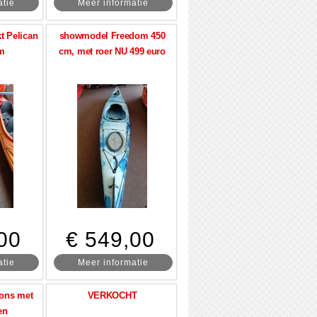
atie
Meer informatie
t Pelican
showmodel Freedom 450
em
cm, met roer NU 499 euro
00
€ 549,00
atie
Meer informatie
oons met
VERKOCHT
en