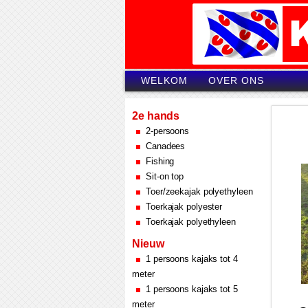
WELKOM
OVER ONS
2e hands
2-persoons
Canadees
Fishing
Sit-on top
Toer/zeekajak polyethyleen
Toerkajak polyester
Toerkajak polyethyleen
Nieuw
1 persoons kajaks tot 4
meter
1 persoons kajaks tot 5
meter