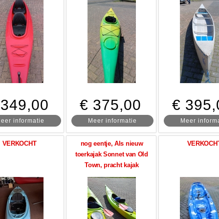
 349,00
€ 375,00
€ 395,
eer informatie
Meer informatie
Meer inform
VERKOCHT
nog eentje, Als nieuw
VERKOCH
toerkajak Sonnet van Old
Town, pracht kajak