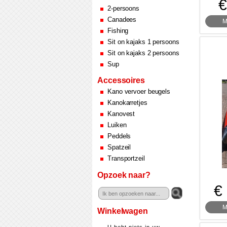
€
2-persoons
Canadees
M
Fishing
Sit on kajaks 1 persoons
Sit on kajaks 2 persoons
Sup
Accessoires
Kano vervoer beugels
Kanokarretjes
Kanovest
Luiken
Peddels
Spatzeil
Transportzeil
Opzoek naar?
€
M
Winkelwagen