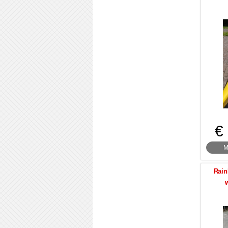
€
M
Rain
w