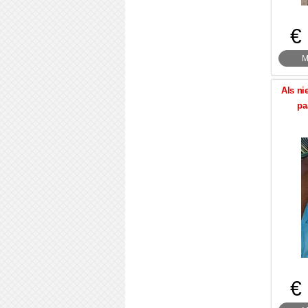
€
M
Als ni
pa
€