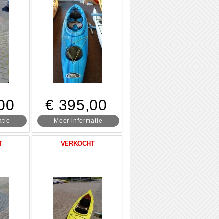
00
€ 395,00
atie
Meer informatie
T
VERKOCHT