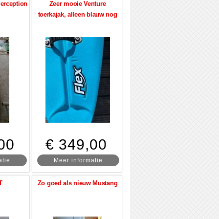
erception
Zeer mooie Venture
toerkajak, alleen blauw nog
00
€ 349,00
atie
Meer informatie
T
Zo goed als nieuw Mustang