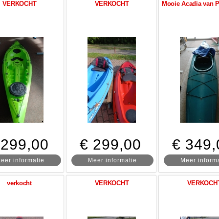
VERKOCHT
VERKOCHT
Mooie Acadia van P
 299,00
€ 299,00
€ 349,
eer informatie
Meer informatie
Meer inform
verkocht
VERKOCHT
VERKOCH