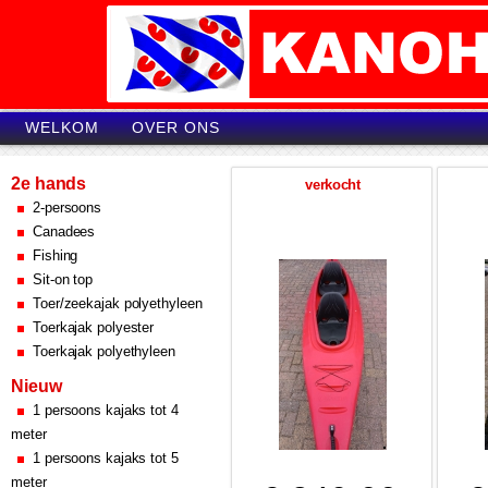
WELKOM
OVER ONS
2e hands
verkocht
2-persoons
Canadees
Fishing
Sit-on top
Toer/zeekajak polyethyleen
Toerkajak polyester
Toerkajak polyethyleen
Nieuw
1 persoons kajaks tot 4
meter
1 persoons kajaks tot 5
meter