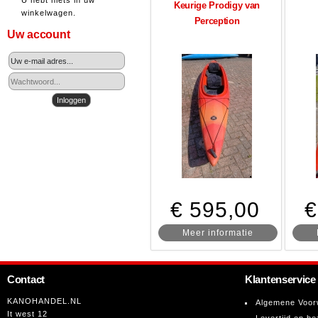
U hebt niets in uw
Keurige Prodigy van
winkelwagen.
Perception
Uw account
€ 595,00
€
Meer informatie
Contact
Klantenservice
KANOHANDEL.NL
Algemene Voor
It west 12