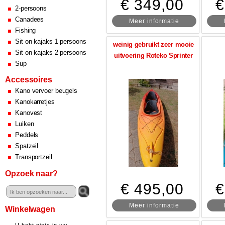
€ 349,00
€
2-persoons
Canadees
Meer informatie
Fishing
Sit on kajaks 1 persoons
weinig gebruikt zeer mooie
Sit on kajaks 2 persoons
uitvoering Roteko Sprinter
Sup
Accessoires
Kano vervoer beugels
Kanokarretjes
Kanovest
Luiken
Peddels
Spatzeil
Transportzeil
Opzoek naar?
€ 495,00
€
Meer informatie
Winkelwagen