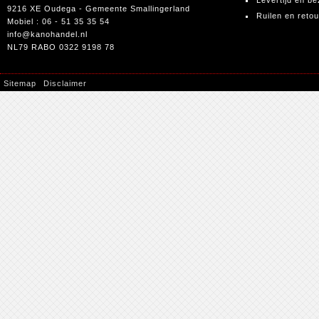
Levertijd en be
9216 XE Oudega - Gemeente Smallingerland
Ruilen en reto
Mobiel : 06 - 51 35 35 54
info@kanohandel.nl
NL79 RABO 0322 9198 78
Sitemap
Disclaimer