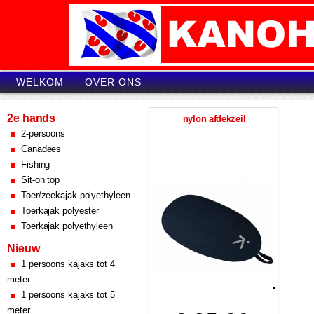
WELKOM
OVER ONS
2e hands
nylon afdekzeil
2-persoons
Canadees
Fishing
Sit-on top
Toer/zeekajak polyethyleen
Toerkajak polyester
Toerkajak polyethyleen
Nieuw
1 persoons kajaks tot 4
meter
1 persoons kajaks tot 5
meter