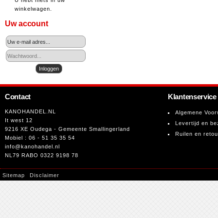
U hebt niets in uw
winkelwagen.
Uw account
Contact
Klantenservice
KANOHANDEL.NL
Algemene Voor
It west 12
Levertijd en be
9216 XE Oudega - Gemeente Smallingerland
Ruilen en reto
Mobiel : 06 - 51 35 35 54
info@kanohandel.nl
NL79 RABO 0322 9198 78
Sitemap
Disclaimer