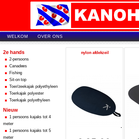
WELKOM
OVER ONS
2e hands
nylon afdekzeil
2-persoons
Canadees
Fishing
Sit-on top
Toer/zeekajak polyethyleen
Toerkajak polyester
Toerkajak polyethyleen
Nieuw
1 persoons kajaks tot 4
meter
1 persoons kajaks tot 5
meter