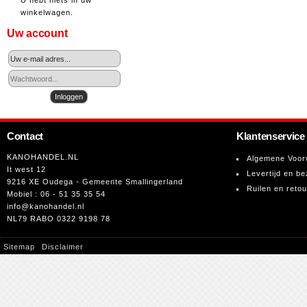
U hebt niets in uw
winkelwagen.
Uw account
Contact
Klantenservice
KANOHANDEL.NL
Algemene Voor
It west 12
Levertijd en be
9216 XE Oudega - Gemeente Smallingerland
Ruilen en reto
Mobiel : 06 - 51 35 35 54
info@kanohandel.nl
NL79 RABO 0322 9198 78
Sitemap
Disclaimer