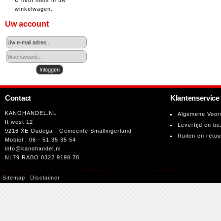
U hebt niets in uw
winkelwagen.
Uw account
Contact
Klantenservice
KANOHANDEL.NL
Algemene Voor
It west 12
Levertijd en be
9216 XE Oudega - Gemeente Smallingerland
Ruilen en reto
Mobiel : 06 - 51 35 35 54
info@kanohandel.nl
NL79 RABO 0322 9198 78
Sitemap
Disclaimer