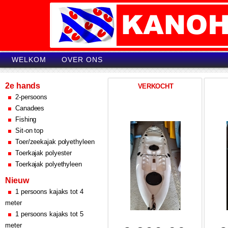
WELKOM
OVER ONS
2e hands
VERKOCHT
2-persoons
Canadees
Fishing
Sit-on top
Toer/zeekajak polyethyleen
Toerkajak polyester
Toerkajak polyethyleen
Nieuw
1 persoons kajaks tot 4
meter
1 persoons kajaks tot 5
meter