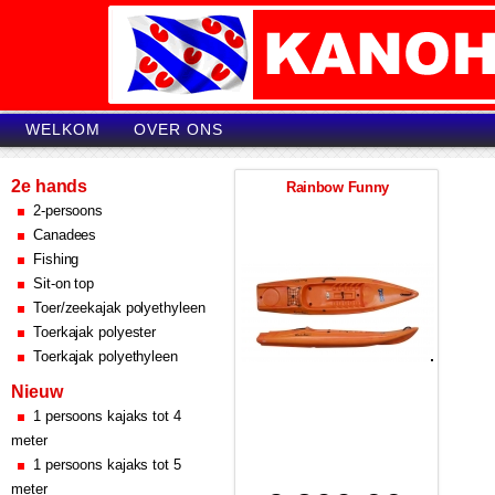
WELKOM
OVER ONS
2e hands
Rainbow Funny
2-persoons
Canadees
Fishing
Sit-on top
Toer/zeekajak polyethyleen
Toerkajak polyester
Toerkajak polyethyleen
Nieuw
1 persoons kajaks tot 4
meter
1 persoons kajaks tot 5
meter