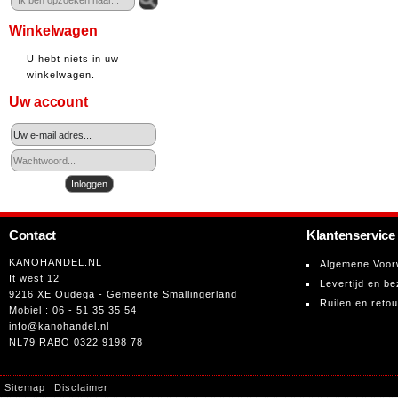
Winkelwagen
U hebt niets in uw
winkelwagen.
Uw account
Contact
Klantenservice
KANOHANDEL.NL
Algemene Voor
It west 12
Levertijd en be
9216 XE Oudega - Gemeente Smallingerland
Ruilen en reto
Mobiel : 06 - 51 35 35 54
info@kanohandel.nl
NL79 RABO 0322 9198 78
Sitemap
Disclaimer