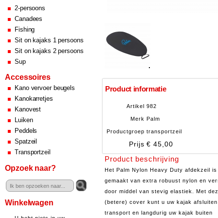
2-persoons
Canadees
Fishing
Sit on kajaks 1 persoons
Sit on kajaks 2 persoons
Sup
Accessoires
Kano vervoer beugels
Product informatie
Kanokarretjes
Artikel
982
Kanovest
Merk
Palm
Luiken
Peddels
Productgroep
transportzeil
Spatzeil
Prijs
€ 45,00
Transportzeil
Product beschrijving
Opzoek naar?
Het Palm Nylon Heavy Duty afdekzeil is
gemaakt van extra robuust nylon en ver
door middel van stevig elastiek. Met de
Winkelwagen
(betere) cover kunt u uw kajak afsluiten
transport en langdurig uw kajak buiten