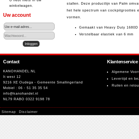
U hebt niets in uw
stallen. Deze productlijn van Palm omvat
winkelwagen.
het hele spectrum van cockpitgroottes 
Uw account
vormen.
Gemaakt van Heavy Duty 1680D 
Verstelbaar elastiek van 6 mm
Contact
Klantenservice
KANOHANDEL.NL
Algemene Voor
It west 12
Levertijd en be
9216 XE Oudega - Gemeente Smallingerland
Ruilen en reto
Mobiel : 06 - 51 35 35 54
info@kanohandel.nl
NL79 RABO 0322 9198 78
Sitemap
Disclaimer