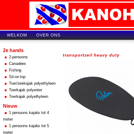
WELKOM
OVER ONS
2e hands
transportzeil heavy duty
2-persoons
Canadees
Fishing
Sit-on top
Toer/zeekajak polyethyleen
Toerkajak polyester
Toerkajak polyethyleen
Nieuw
1 persoons kajaks tot 4
meter
1 persoons kajaks tot 5
meter